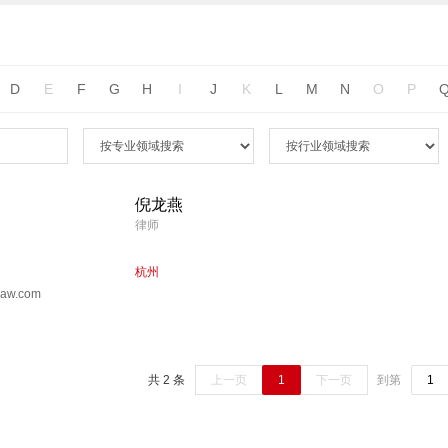
D
E
F
G
H
I
J
K
L
M
N
O
P
倪龙燕
律师
杭州
law.com
共 2 条
上一页
1
下一页
到第