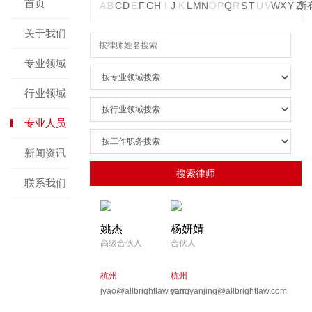
首页
A
B
C
D
E
F
G
H
I
J
K
L
M
N
O
P
Q
R
S
T
U
V
W
X
Y
Z
所
关于我们
专业领域
行业领域
专业人员
新闻资讯
联系我们
姚杰
杨妍婧
高级合伙人
合伙人
杭州
杭州
jyao@allbrightlaw.com
yangyanjing@allbrightlaw.com