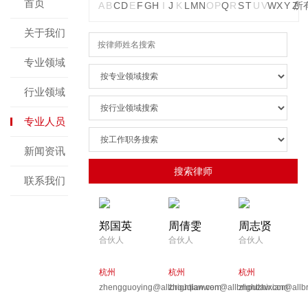
首页
A
B
C
D
E
F
G
H
I
J
K
L
M
N
O
P
Q
R
S
T
U
V
W
X
Y
Z
所
关于我们
专业领域
行业领域
专业人员
新闻资讯
联系我们
郑国英
周倩雯
周志贤
合伙人
合伙人
合伙人
杭州
杭州
杭州
zhengguoying@allbrightlaw.com
zhouqianwen@allbrightlaw.com
zhouzhixian@allbr