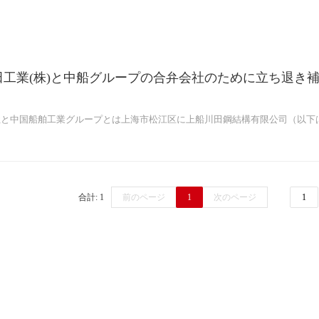
田工業(株)と中船グループの合弁会社のために立ち退き
社と中国船舶工業グループとは上海市松江区に上船川田鋼結構有限公司（以下
合計: 1
前のページ
1
次のページ