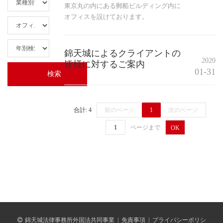
東京丸の内にある郵船ビルディング内に
オフィスを設けております。
錦天城によるクライアントの
2020
皆様に対するご案内
01-31
合計: 4
前のページ
1
次のページ
ページまで
OK
錦天城法律事務所外国法共同事業
|
免責事項
|
プライバシーポリシ