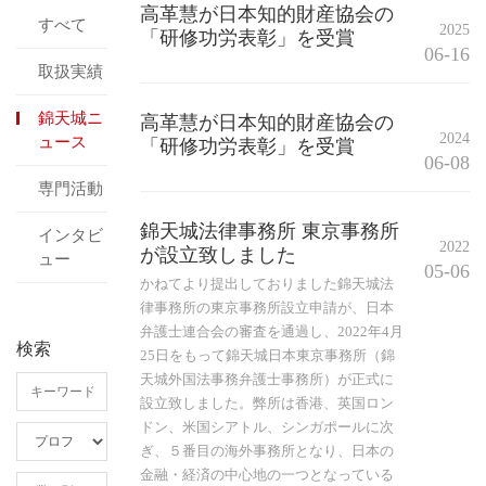
高革慧が日本知的財産協会の
すべて
2025
「研修功労表彰」を受賞
06-16
取扱実績
錦天城ニ
高革慧が日本知的財産協会の
2024
ュース
「研修功労表彰」を受賞
06-08
専門活動
錦天城法律事務所 東京事務所
インタビ
2022
が設立致しました
ュー
05-06
かねてより提出しておりました錦天城法
律事務所の東京事務所設立申請が、日本
弁護士連合会の審査を通過し、2022年4月
検索
25日をもって錦天城日本東京事務所（錦
天城外国法事務弁護士事務所）が正式に
設立致しました。弊所は香港、英国ロン
ドン、米国シアトル、シンガポールに次
ぎ、５番目の海外事務所となり、日本の
金融・経済の中心地の一つとなっている