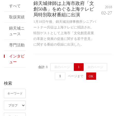
錦天城律師は上海市政府「文
すべて
2018
創50条」をめぐる上海テレビ
02-27
局特別取材番組に出演
取扱実績
1月18日午後、錦天城法律事務所シニアパ
ートナー呉征は上海テレビに招請され、
錦天城ニ
特別ゲストとして上海市「文化創意産業
ュース
の革新と発展の促進に関する若干意見」
に関する番組の収録に出演した。
専門活動
インタビ
ュー
合計: 1
前のページ
1
次のページ
ページまで
OK
検索