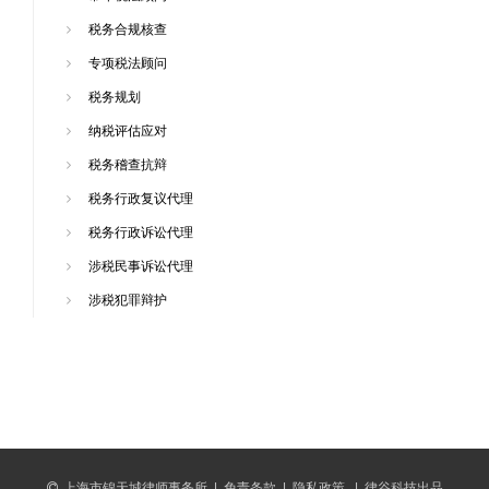
税务合规核查
专项税法顾问
税务规划
纳税评估应对
税务稽查抗辩
税务行政复议代理
税务行政诉讼代理
涉税民事诉讼代理
涉税犯罪辩护
上海市锦天城律师事务所
|
免责条款
|
隐私政策
|
律谷科技出品