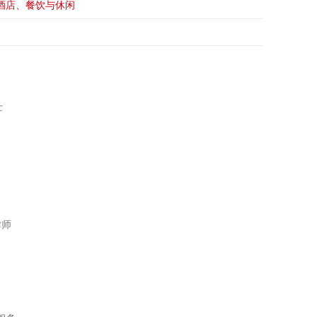
酒店、餐饮与休闲
士
律师