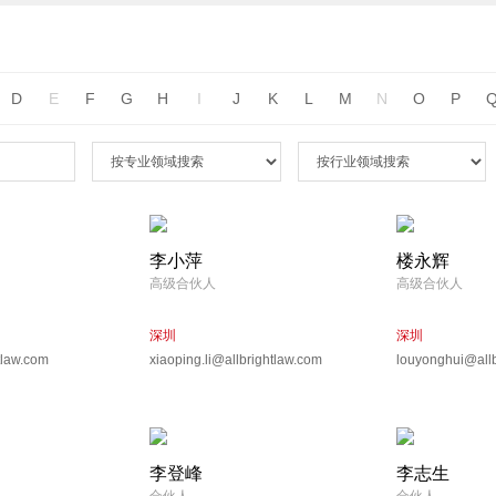
D
E
F
G
H
I
J
K
L
M
N
O
P
李小萍
楼永辉
高级合伙人
高级合伙人
深圳
深圳
tlaw.com
xiaoping.li@allbrightlaw.com
louyonghui@allb
李登峰
李志生