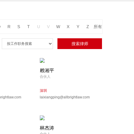
Q
R
S
T
U
V
W
X
Y
Z
所有
赖湘平
合伙人
深圳
rightlaw.com
laixiangping@allbrightlaw.com
林杰涛