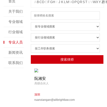
首页
A
B
C
D
E
F
G
H
I
J
K
L
M
N
O
P
Q
R
S
T
U
V
W
X
Y
Z
所
关于我们
专业领域
行业领域
专业人员
新闻资讯
联系我们
阮湘安
高级合伙人
深圳
ruanxiangan@allbrightlaw.com