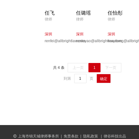
任飞
任璐瑶
任怡彤
律师
律师
律师
深圳
深圳
深圳
renfei@allbrightlaw.com
renluyao@allbrightlaw.com
renyitong@allbrig
共 4 条
上一页
1
下一页
到第
页
确定
上海市锦天城律师事务所
|
免责条款
|
隐私政策
|
律谷科技出品