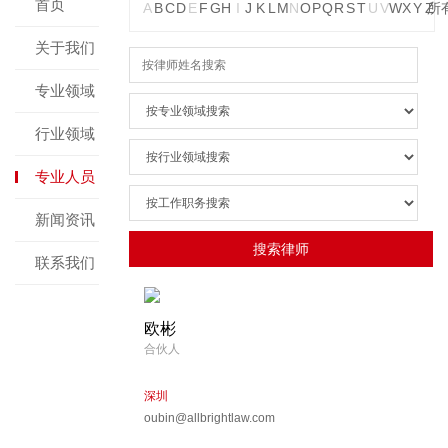
首页
A
B
C
D
E
F
G
H
I
J
K
L
M
N
O
P
Q
R
S
T
U
V
W
X
Y
Z
所
关于我们
专业领域
行业领域
专业人员
新闻资讯
联系我们
欧彬
合伙人
深圳
oubin@allbrightlaw.com