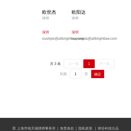
欧世杰
欧阳达
律师
律师
深圳
深圳
oushijie@allbrightlaw.com
ouyangda@allbrightlaw.com
共 3 条
上一页
1
下一页
到第
页
确定
上海市锦天城律师事务所
|
免责条款
|
隐私政策
|
律谷科技出品