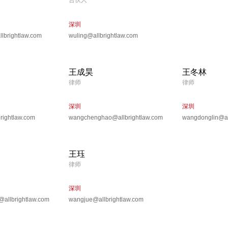
合伙人
深圳
lbrightlaw.com
wuling@allbrightlaw.com
王成昊
王冬林
律师
律师
深圳
深圳
ightlaw.com
wangchenghao@allbrightlaw.com
wangdonglin@al
王珏
律师
深圳
allbrightlaw.com
wangjue@allbrightlaw.com