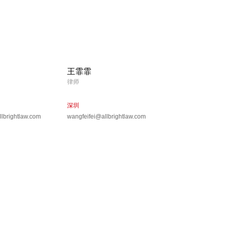
王霏霏
律师
深圳
lbrightlaw.com
wangfeifei@allbrightlaw.com