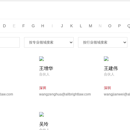
D
E
F
G
H
I
J
K
L
M
N
O
P
王增华
王建伟
合伙人
合伙人
深圳
深圳
tlaw.com
wangzenghua@allbrightlaw.com
wangjianwei@al
吴玲