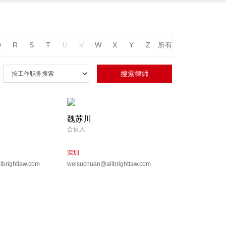
Q
R
S
T
U
V
W
X
Y
Z
所有
魏苏川
合伙人
深圳
lbrightlaw.com
weisuchuan@allbrightlaw.com