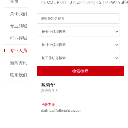
首页
A
B
C
D
E
F
G
H
I
J
K
L
M
N
O
P
Q
R
S
T
U
V
W
X
Y
Z
所
关于我们
专业领域
行业领域
专业人员
新闻资讯
联系我们
戴莉华
高级合伙人
乌鲁木齐
dailihua@allbrightlaw.com