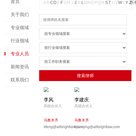
首页
A
B
C
D
E
F
G
H
I
J
K
L
M
N
O
P
Q
R
S
T
U
V
W
X
Y
Z
所
关于我们
专业领域
行业领域
专业人员
新闻资讯
联系我们
李风
李建庆
高级合伙人
高级合伙人
乌鲁木齐
乌鲁木齐
lifeng@allbrightlaw.com
lijianqing@allbrightlaw.com