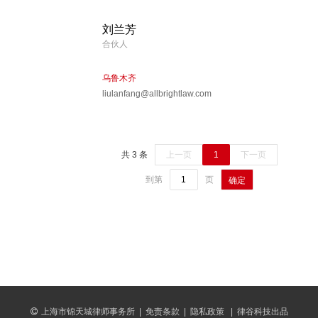
刘兰芳
合伙人
乌鲁木齐
liulanfang@allbrightlaw.com
共 3 条
上一页
1
下一页
到第
页
确定
上海市锦天城律师事务所
|
免责条款
|
隐私政策
|
律谷科技出品