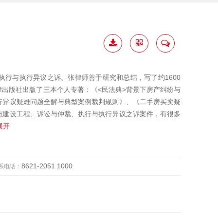
下载
二维
联系
简历
码
我
行与执行异议之诉。张律师善于研究和总结，写了约1600
出版社出版了三本个人专著：《<民法典>背景下房产纠纷与
行异议疑难问题全解与典型案例裁判规则》、《二手房买卖疑
与建设工程、诉讼与仲裁、执行与执行异议之诉案件，有很多
 展开
8621-2051 1000
系电话：