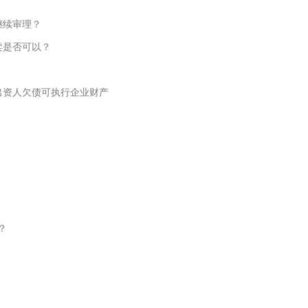
继续审理？
卖是否可以？
出资人欠债可执行企业财产
？