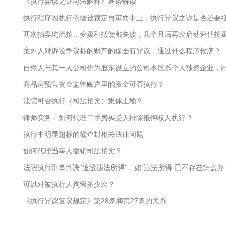
《执行异议之诉司法解释》逐条解读
执行程序因执行依据被裁定再审而中止，执行异议之诉是否还要
两次拍卖均流拍，变卖和抵债都失败，几个月后再次启动评估拍
案外人对诉讼争议标的财产的保全有异议，通过什么程序救济？
自然人与其一人公司作为股东设立的公司本质系个人独资企业，
商品房预售资金监管账户里的资金可否执行？
法院可否执行（司法拍卖）集体土地？
律师实务：如何代理二手房买受人排除抵押权人执行？
执行中明显超标的额查封相关法律问题
如何代理当事人撤销司法拍卖？
法院执行刑事判决“追缴违法所得”，如“违法所得”已不存在怎么办
可以对被执行人拘留多少次？
《执行异议复议规定》第28条和第27条的关系