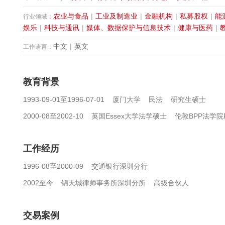
农业与食品
|
工业及制造业
|
金融机构
|
私募股权
|
能
行业领域：
娱乐
|
科技与通讯
|
媒体、数据保护与信息技术
|
健康与医药
|
中文
|
英文
工作语言：
教育背景
1993-09-01至1996-07-01 厦门大学 民法 研究生硕士
2000-08至2002-10 英国Essex大学法学硕士 伦敦BPP法学院P
工作经历
1996-08至2000-09 交通银行深圳分行
2002至今 锦天城律师事务所深圳分所 高级合伙人
交易案例