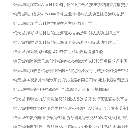
锦天城助力首家A to H PCB制造企业广合科技成功登陆香港联交
锦天城助力首家A to H半导体企业峰岹科技成功登陆香港联交所
锦天城助力“广合科技”在深交所主板挂牌上市
锦天城协助“峰岹科技”在上海证券交易所科创板成功挂牌上市
锦天城协助“鼎阳科技”在上海证券交易所科创板成功挂牌上市
锦天城协助华润医药以47.67亿元成功收购博雅生物
锦天城协助赛意信息创业板向特定对象发行A股股票项目获得中国
锦天城助力赛意信息创业板向不特定对象发行可转换公司债券申
锦天城中标深圳市前海开发投资控股有限公司专项法律服务预选
锦天城中标并担任招商银行全球总部大厦项目法律顾问
锦天城律师经办的“赛意信息”创业板首次公开发行获证监会发审
锦天城律师经办的“卫光生物”首次公开发行A股获证监会发审委审
锦天城代表招商银行作为代理行的银团为奇虎360私有化银团贷
锦天城律师代理“一腾股份”在全国中小企业股份转让系统成功挂牌