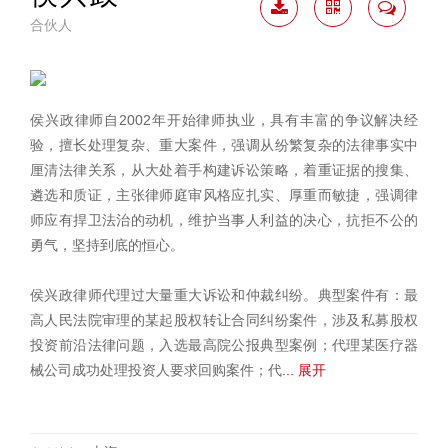
合伙人
下载
二维
联系
简历
码
我
侯兴政律师自2002年开始律师执业，具有丰富的争议解决经
验，擅长处理复杂、重大案件，强调从纷繁复杂的法律事实中
厘清法律关系，从大处着手构建诉讼策略，着重证据的搜集、
遴选和质证，主张律师庭审风格应扎实、厚重而敏捷，强调律
师应有捍卫法治的动机，维护当事人利益的决心，抗拒不公的
勇气，坚持到底的恒心。
侯兴政律师代理过大量重大诉讼和仲裁纠纷。典型案件有：最
高人民法院审理的某起股权转让合同纠纷案件，涉及私募股权
投资前沿法律问题，入选最高院公报典型案例；代理某医疗器
械公司成功处理投资人要求回购案件；代
... 展开