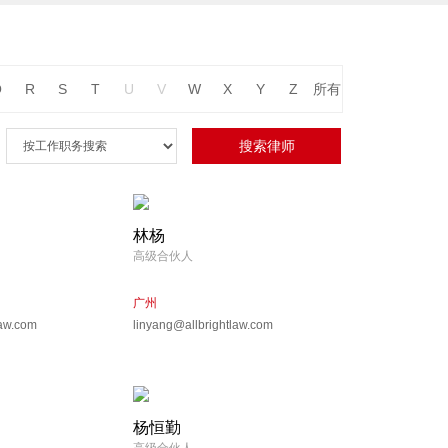
Q
R
S
T
U
V
W
X
Y
Z
所有
林杨
高级合伙人
广州
law.com
linyang@allbrightlaw.com
杨恒勤