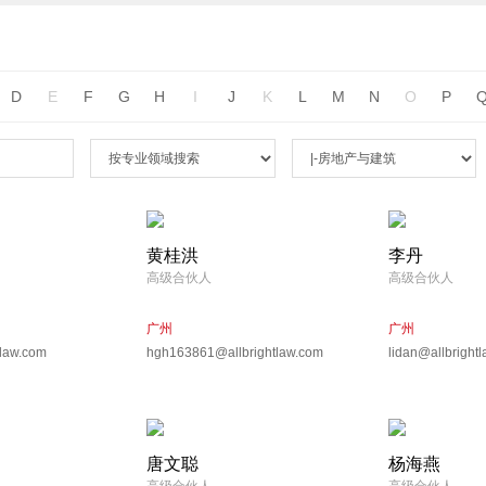
D
E
F
G
H
I
J
K
L
M
N
O
P
黄桂洪
李丹
高级合伙人
高级合伙人
广州
广州
tlaw.com
hgh163861@allbrightlaw.com
lidan@allbright
唐文聪
杨海燕