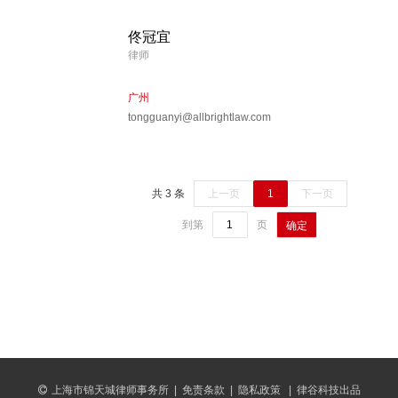
佟冠宜
律师
广州
tongguanyi@allbrightlaw.com
共 3 条
上一页
1
下一页
到第
页
确定
上海市锦天城律师事务所
|
免责条款
|
隐私政策
|
律谷科技出品