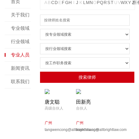
首页
A
B
C
D
E
F
G
H
I
J
K
L
M
N
O
P
Q
R
S
T
U
V
W
X
Y
Z
所
关于我们
专业领域
行业领域
专业人员
新闻资讯
联系我们
唐文聪
田新亮
高级合伙人
合伙人
广州
广州
tangwencong@allbrightlaw.com
tianxinliang@allbrightlaw.com