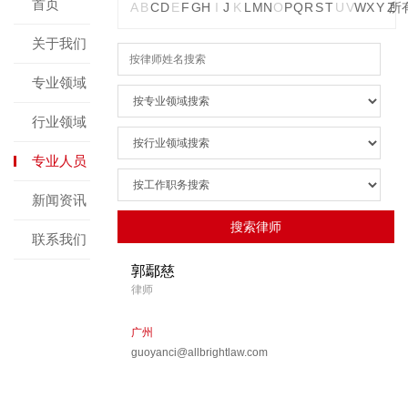
首页
A
B
C
D
E
F
G
H
I
J
K
L
M
N
O
P
Q
R
S
T
U
V
W
X
Y
Z
所
关于我们
专业领域
行业领域
专业人员
新闻资讯
联系我们
郭鄢慈
律师
广州
guoyanci@allbrightlaw.com