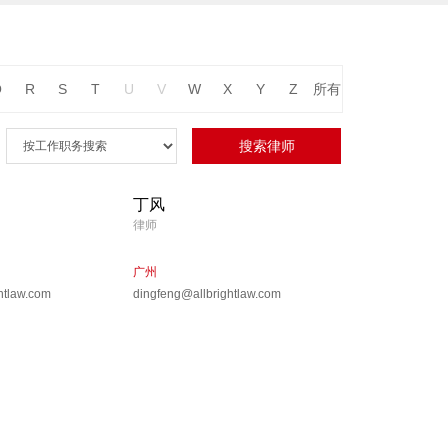
Q
R
S
T
U
V
W
X
Y
Z
所有
丁风
律师
广州
htlaw.com
dingfeng@allbrightlaw.com