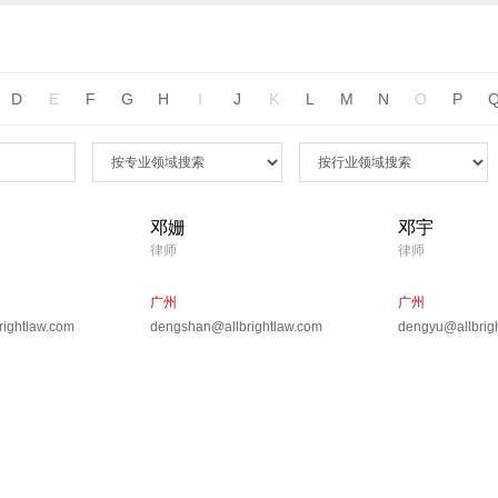
D
E
F
G
H
I
J
K
L
M
N
O
P
邓姗
邓宇
律师
律师
广州
广州
ightlaw.com
dengshan@allbrightlaw.com
dengyu@allbrig