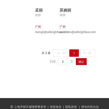
孟丽
莫婉丽
律师
律师
广州
广州
mengli@allbrightlaw.com
wanli.mo@allbrightlaw.com
共 3 条
上一页
1
下一页
到第
页
确定
上海市锦天城律师事务所
|
免责条款
|
隐私政策
|
律谷科技出品