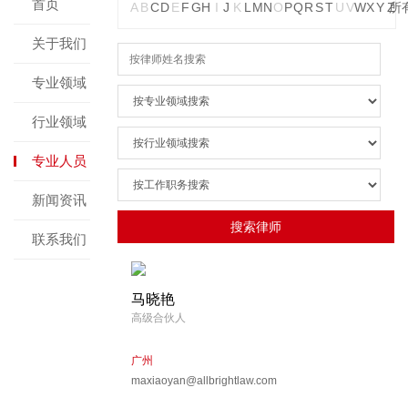
首页
A
B
C
D
E
F
G
H
I
J
K
L
M
N
O
P
Q
R
S
T
U
V
W
X
Y
Z
所
关于我们
专业领域
行业领域
专业人员
新闻资讯
联系我们
马晓艳
高级合伙人
广州
maxiaoyan@allbrightlaw.com