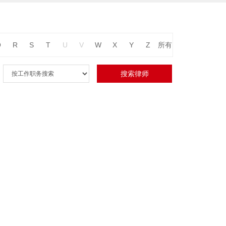
Q
R
S
T
U
V
W
X
Y
Z
所有