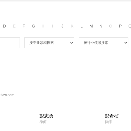
D
E
F
G
H
I
J
K
L
M
N
O
P
htlaw.com
彭志勇
彭希桢
律师
律师