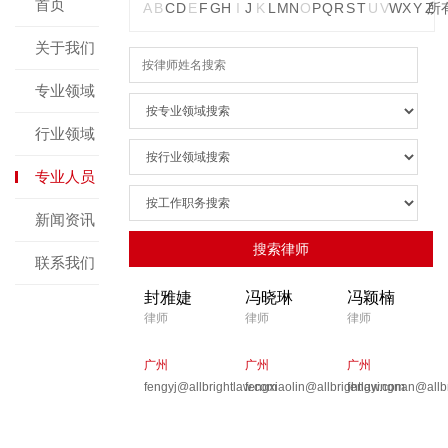
首页
A
B
C
D
E
F
G
H
I
J
K
L
M
N
O
P
Q
R
S
T
U
V
W
X
Y
Z
所
关于我们
专业领域
行业领域
专业人员
新闻资讯
联系我们
封雅婕
冯晓琳
冯颖楠
律师
律师
律师
广州
广州
广州
fengyj@allbrightlaw.com
fengxiaolin@allbrightlaw.com
fengyingnan@allb