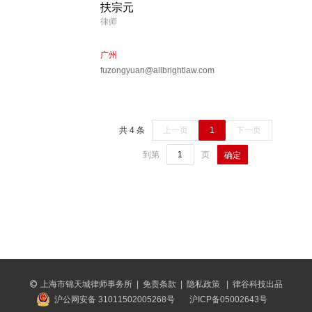
扶宗元
律师
广州
fuzongyuan@allbrightlaw.com
共 4 条
上一页
1
下一页
到第
页
确定
上海市锦天城律师事务所
|
免责条款
|
隐私政策
|
律谷科技出品
沪公网安备 31011502005268号
沪ICP备05002643号