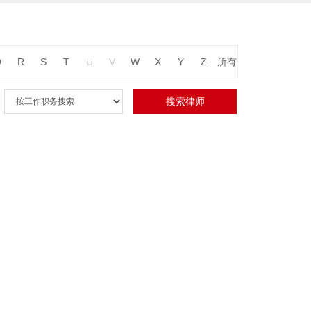
Q
R
S
T
U
V
W
X
Y
Z
所有