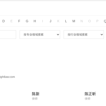
D
E
F
G
H
I
J
K
L
M
N
O
P
ightlaw.com
陈新
陈正昕
律师
律师