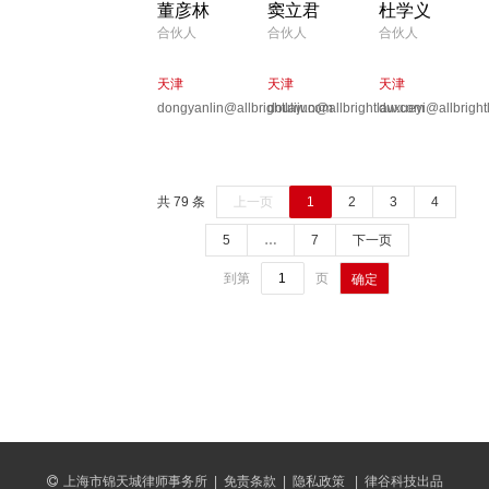
董彦林
窦立君
杜学义
合伙人
合伙人
合伙人
天津
天津
天津
dongyanlin@allbrightlaw.com
doulijun@allbrightlaw.com
duxueyi@allbright
共 79 条
上一页
1
2
3
4
5
…
7
下一页
到第
页
确定
上海市锦天城律师事务所
|
免责条款
|
隐私政策
|
律谷科技出品