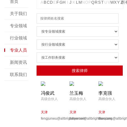
首页
A
B
C
D
E
F
G
H
I
J
K
L
M
N
O
P
Q
R
S
T
U
V
W
X
Y
Z
所
关于我们
专业领域
行业领域
专业人员
新闻资讯
联系我们
冯俊武
兰玉梅
李克强
高级合伙人
高级合伙人
高级合伙人
天津
天津
天津
fengjunwu@allbrightlaw.com
lanyumei@allbrightlaw.com
likeqiang@allbrig