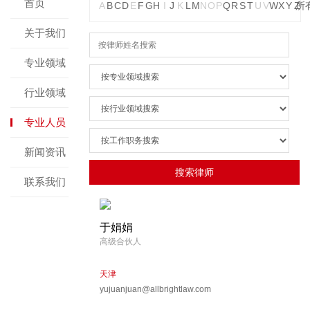
首页
A
B
C
D
E
F
G
H
I
J
K
L
M
N
O
P
Q
R
S
T
U
V
W
X
Y
Z
所
关于我们
专业领域
行业领域
专业人员
新闻资讯
联系我们
于娟娟
高级合伙人
天津
yujuanjuan@allbrightlaw.com