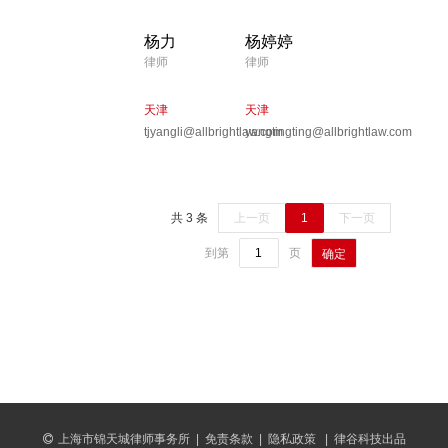
杨力
杨婷婷
律师
律师
天津
天津
tjyangli@allbrightlaw.com
yangtingting@allbrightlaw.com
共 3 条
上一页
1
下一页
到第
页
确定
上海市锦天城律师事务所
|
免责条款
|
隐私政策
|
律谷科技出品