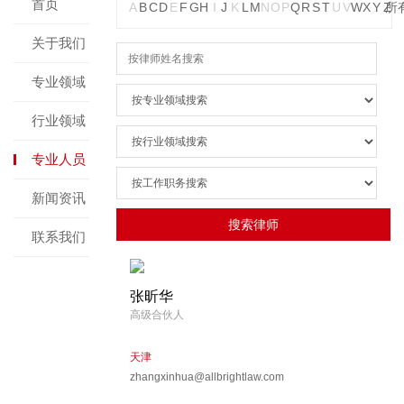
首页
A
B
C
D
E
F
G
H
I
J
K
L
M
N
O
P
Q
R
S
T
U
V
W
X
Y
Z
所
关于我们
专业领域
行业领域
专业人员
新闻资讯
联系我们
张昕华
高级合伙人
天津
zhangxinhua@allbrightlaw.com