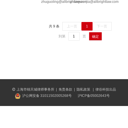
zhuguoling@allbrightlaw.com
zhangwenjia@allbrightlaw.com
共 9 条
上一页
1
下一页
到第
页
确定
上海市锦天城律师事务所
|
免责条款
|
隐私政策
|
律谷科技出品
沪公网安备 31011502005268号
沪ICP备05002643号