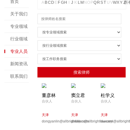
首页
A
B
C
D
E
F
G
H
I
J
K
L
M
N
O
P
Q
R
S
T
U
V
W
X
Y
Z
所
关于我们
专业领域
行业领域
专业人员
新闻资讯
联系我们
董彦林
窦立君
杜学义
合伙人
合伙人
合伙人
天津
天津
天津
dongyanlin@allbrightlaw.com
doulijun@allbrightlaw.com
duxueyi@allbright