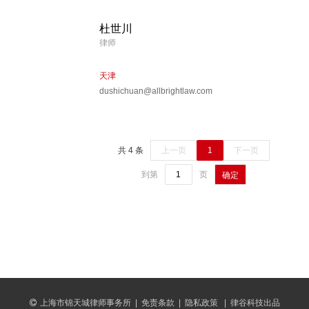
杜世川
律师
天津
dushichuan@allbrightlaw.com
共 4 条
上一页
1
下一页
到第
页
确定
上海市锦天城律师事务所
|
免责条款
|
隐私政策
|
律谷科技出品