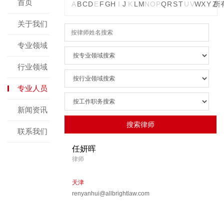
首页
A
B
C
D
E
F
G
H
I
J
K
L
M
N
O
P
Q
R
S
T
U
V
W
X
Y
Z
所
关于我们
专业领域
行业领域
专业人员
新闻资讯
联系我们
任妍晖
律师
天津
renyanhui@allbrightlaw.com